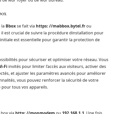
box
 la
Bbox
se fait via
https: //mabbox.bytel.fr
ou
il est crucial de suivre la procédure dinstallation pour
nitiale est essentielle pour garantir la protection de
sibilités pour sécuriser et optimiser votre réseau. Vous
i-Fi
invités pour limiter l’accès aux visiteurs, activer des
ectés, et ajuster les paramètres avancés pour améliorer
onnalités, vous pouvez renforcer la sécurité de votre
 pour tous vos appareils.
 box via
http: //monmodem
ou
192.168.1.1
. Une fois