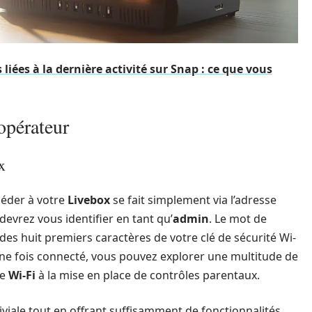
liées à la dernière activité sur Snap : ce que vous
opérateur
x
céder à votre
Livebox
se fait simplement via l’adresse
 devrez vous identifier en tant qu’
admin
. Le mot de
es huit premiers caractères de votre clé de sécurité Wi-
 Une fois connecté, vous pouvez explorer une multitude de
re
Wi-Fi
à la mise en place de contrôles parentaux.
viale tout en offrant suffisamment de fonctionnalités