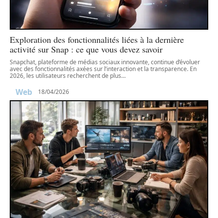
Exploration des fonctionnalités liées à la dernière
activité sur Snap : ce que vous devez savoir
Snapchat, plateforme de médias sociaux innovante, continue d’évoluer
avec des fonctionnalités axées sur l’interaction et la transparence. En
2026, les utilisateurs recherchent de plus
…
Web
18/04/2026