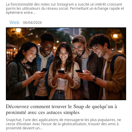
La fonctionnalité des notes sur Instagram a suscité un intérêt croissant
parmi les utilisateurs du réseau social. Permettant un échange rapide et
éphémère entre
…
Web
06/04/2026
Découvrez comment trouver le Snap de quelqu’un à
proximité avec ces astuces simples
Snapchat, l'une des applications de messagerie les plus populaires, ne
cesse d'évoluer. Avec l'essor de la géolocalisation, trouver des amis à
proximité devient un
…