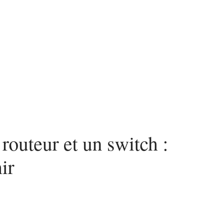
urité
SEO
Web
routeur et un switch :
ir