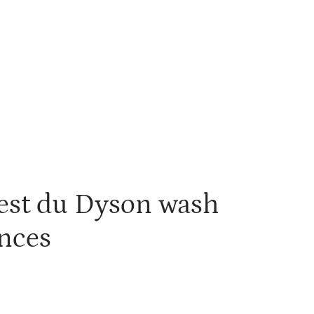
ité
SEO
Web
est du Dyson wash
ances