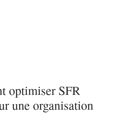
urité
SEO
Web
t optimiser SFR
ur une organisation