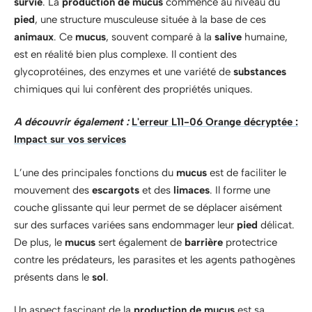
survie
. La
production de mucus
commence au niveau du
pied
, une structure musculeuse située à la base de ces
animaux
. Ce
mucus
, souvent comparé à la
salive
humaine,
est en réalité bien plus complexe. Il contient des
glycoprotéines, des enzymes et une variété de
substances
chimiques qui lui confèrent des propriétés uniques.
A découvrir également :
L'erreur L11-06 Orange décryptée :
Impact sur vos services
L’une des principales fonctions du
mucus
est de faciliter le
mouvement des
escargots
et des
limaces
. Il forme une
couche glissante qui leur permet de se déplacer aisément
sur des surfaces variées sans endommager leur
pied
délicat.
De plus, le
mucus
sert également de
barrière
protectrice
contre les prédateurs, les parasites et les agents pathogènes
présents dans le
sol
.
Un aspect fascinant de la
production de mucus
est sa