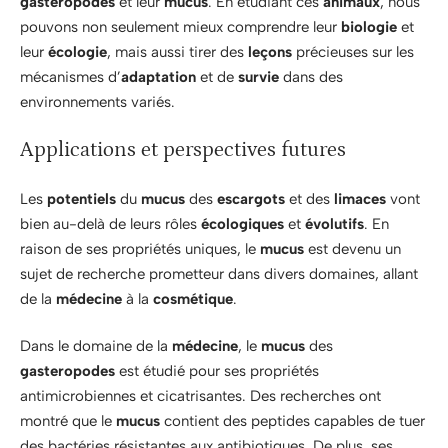
gasteropodes
et leur
mucus
. En étudiant ces
animaux
, nous
pouvons non seulement mieux comprendre leur
biologie
et
leur
écologie
, mais aussi tirer des
leçons
précieuses sur les
mécanismes d’
adaptation
et de
survie
dans des
environnements variés.
Applications et perspectives futures
Les
potentiels
du
mucus
des
escargots
et des
limaces
vont
bien au-delà de leurs rôles
écologiques
et
évolutifs
. En
raison de ses propriétés uniques, le
mucus
est devenu un
sujet de recherche prometteur dans divers domaines, allant
de la
médecine
à la
cosmétique
.
Dans le domaine de la
médecine
, le
mucus
des
gasteropodes
est étudié pour ses propriétés
antimicrobiennes et cicatrisantes. Des recherches ont
montré que le
mucus
contient des peptides capables de tuer
des bactéries résistantes aux antibiotiques. De plus, ses