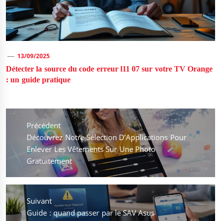
13/09/2025
Détecter la source du code erreur l11 07 sur votre TV Orange
: un guide pratique
Navigation
de
Précédent
l’article
Previous
Découvrez Notre Sélection D’Applications Pour
post:
Enlever Les Vêtements Sur Une Photo
Gratuitement
Suivant
Next
Guide : quand passer par le SAV Asus