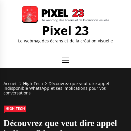
Skip
to
content
Pixel 23
Le webmag des écrans et de la création visuelle
Primary
Menu
Accueil
High-Tech
Découvrez que veut dire appel
indisponible WhatsApp et ses implications pour vos
conversations
HIGH-TECH
Découvrez que veut dire appel