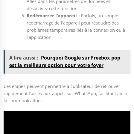
Allez dans les paramètres de données et
désactivez cette fonction.
Redémarrer l’appareil :
Parfois, un simple
redémarrage de l’appareil peut résoudre des
problèmes temporaires liés à la connexion ou à
l’application.
A lire aussi :
Pourquoi Google sur Freebox pop
est la meilleure option pour votre foyer
Ces étapes peuvent permettre à l’utilisateur de retrouver
rapidement l’accès aux appels sur WhatsApp, facilitant ainsi
la communication.