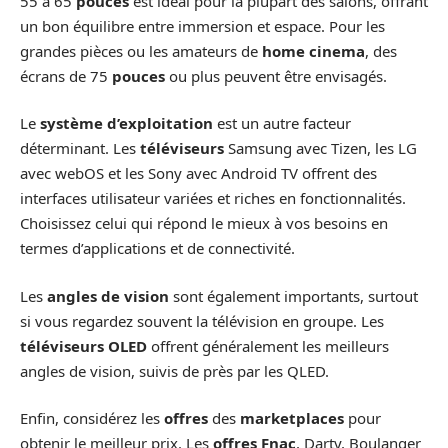
55 à 65
pouces
est idéal pour la plupart des salons, offrant
un bon équilibre entre immersion et espace. Pour les
grandes pièces ou les amateurs de
home cinema
, des
écrans de 75
pouces
ou plus peuvent être envisagés.
Le
système d’exploitation
est un autre facteur
déterminant. Les
téléviseurs
Samsung avec Tizen, les LG
avec webOS et les Sony avec Android TV offrent des
interfaces utilisateur variées et riches en fonctionnalités.
Choisissez celui qui répond le mieux à vos besoins en
termes d’applications et de connectivité.
Les
angles de vision
sont également importants, surtout
si vous regardez souvent la télévision en groupe. Les
téléviseurs OLED
offrent généralement les meilleurs
angles de vision, suivis de près par les QLED.
Enfin, considérez les
offres
des
marketplaces
pour
obtenir le meilleur prix. Les
offres Fnac
, Darty, Boulanger