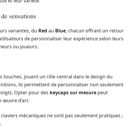
se et leur variété.
 de sensations
urs variantes, du
Red
au
Blue
, chacun offrant un retour
utilisateurs de personnaliser leur expérience selon leurs
meurs ou joueurs.
s touches, jouent un rôle central dans le design du
finitions, ils permettent de personnaliser non seulement
doigts. Opter pour des
keycaps sur mesure
peut
e œuvre d’art.
es claviers mécaniques ne sont pas seulement pratiques ;
é
.