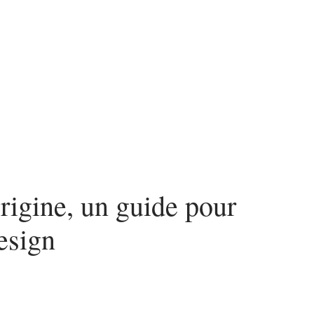
urité
SEO
Web
origine, un guide pour
esign