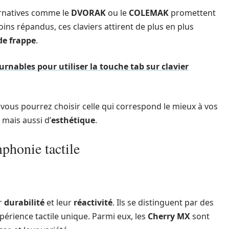
ernatives comme le
DVORAK
ou le
COLEMAK
promettent
moins répandus, ces claviers attirent de plus en plus
de frappe
.
rnables pour utiliser la touche tab sur clavier
, vous pourrez choisir celle qui correspond le mieux à vos
mais aussi d’
esthétique
.
phonie tactile
ur
durabilité
et leur
réactivité
. Ils se distinguent par des
périence tactile unique. Parmi eux, les
Cherry MX
sont