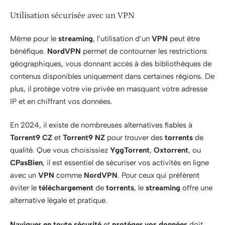
Utilisation sécurisée avec un VPN
Même pour le
streaming
, l’utilisation d’un
VPN
peut être
bénéfique.
NordVPN
permet de contourner les restrictions
géographiques, vous donnant accès à des bibliothèques de
contenus disponibles uniquement dans certaines régions. De
plus, il protège votre vie privée en masquant votre adresse
IP et en chiffrant vos données.
En 2024, il existe de nombreuses alternatives fiables à
Torrent9 CZ
et
Torrent9 NZ
pour trouver des
torrents
de
qualité. Que vous choisissiez
YggTorrent
,
Oxtorrent
, ou
CPasBien
, il est essentiel de sécuriser vos activités en ligne
avec un
VPN
comme
NordVPN
. Pour ceux qui préfèrent
éviter le
téléchargement
de
torrents
, le
streaming
offre une
alternative légale et pratique.
Naviguer en toute sécurité
et
protéger vos données
doit