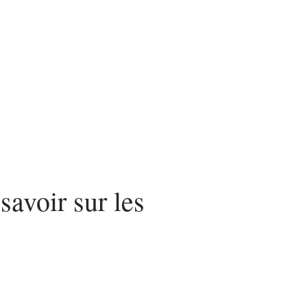
urité
SEO
Web
 savoir sur les
s