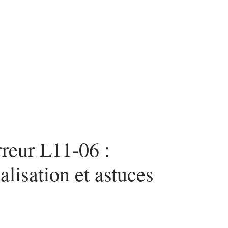
urité
SEO
Web
rreur L11-06 :
alisation et astuces