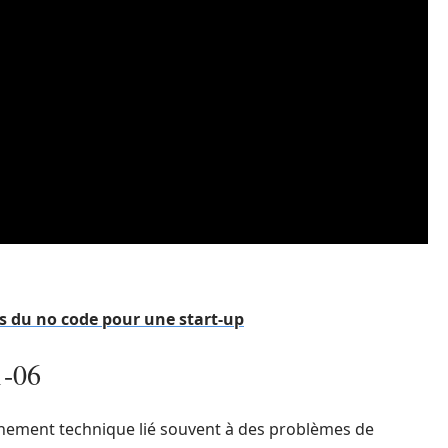
s du no code pour une start-up
1-06
nement technique lié souvent à des problèmes de