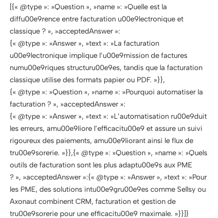
[{« @type »: »Question », »name »: »Quelle est la
diffu00e9rence entre facturation u00e9lectronique et
classique ? », »acceptedAnswer »:
{« @type »: »Answer », »text »: »La facturation
u00e9lectronique implique l’u00e9mission de factures
numu00e9riques structuru00e9es, tandis que la facturation
classique utilise des formats papier ou PDF. »}},
{« @type »: »Question », »name »: »Pourquoi automatiser la
facturation ? », »acceptedAnswer »:
{« @type »: »Answer », »text »: »L’automatisation ru00e9duit
les erreurs, amu00e9liore l’efficacitu00e9 et assure un suivi
rigoureux des paiements, amu00e9liorant ainsi le flux de
tru00e9sorerie. »}},{« @type »: »Question », »name »: »Quels
outils de facturation sont les plus adaptu00e9s aux PME
? », »acceptedAnswer »:{« @type »: »Answer », »text »: »Pour
les PME, des solutions intu00e9gru00e9es comme Sellsy ou
Axonaut combinent CRM, facturation et gestion de
tru00e9sorerie pour une efficacitu00e9 maximale. »}}]}