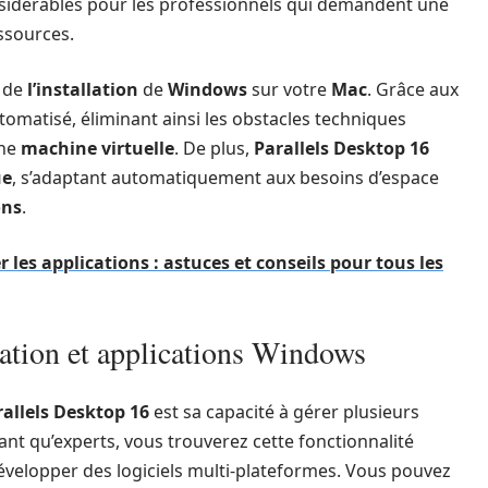
sidérables pour les professionnels qui demandent une
ssources.
é de
l’installation
de
Windows
sur votre
Mac
. Grâce aux
automatisé, éliminant ainsi les obstacles techniques
une
machine virtuelle
. De plus,
Parallels Desktop 16
ue
, s’adaptant automatiquement aux besoins d’espace
ons
.
les applications : astuces et conseils pour tous les
tation et applications Windows
rallels Desktop 16
est sa capacité à gérer plusieurs
nt qu’experts, vous trouverez cette fonctionnalité
velopper des logiciels multi-plateformes. Vous pouvez