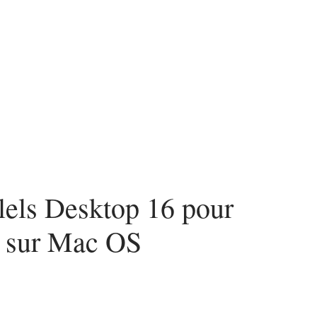
urité
SEO
Web
lels Desktop 16 pour
és sur Mac OS