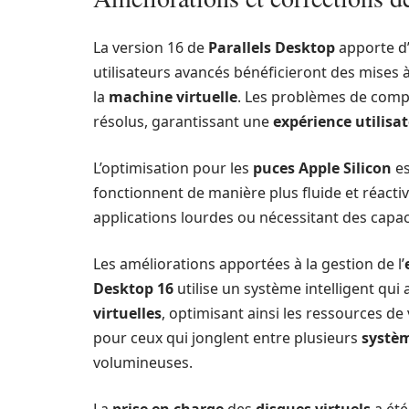
La version 16 de
Parallels Desktop
apporte d
utilisateurs avancés bénéficieront des mises à
la
machine virtuelle
. Les problèmes de compa
résolus, garantissant une
expérience utilisa
L’optimisation pour les
puces Apple Silicon
es
fonctionnent de manière plus fluide et réactive
applications lourdes ou nécessitant des capa
Les améliorations apportées à la gestion de l’
Desktop 16
utilise un système intelligent qu
virtuelles
, optimisant ainsi les ressources de
pour ceux qui jonglent entre plusieurs
systèm
volumineuses.
La
prise en charge
des
disques virtuels
a été