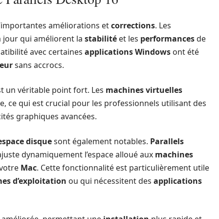
’importantes améliorations et
corrections
. Les
 jour qui améliorent la
stabilité
et les
performances
de
tibilité avec certaines
applications Windows
ont été
teur
sans accrocs.
t un véritable point fort. Les
machines virtuelles
, ce qui est crucial pour les professionnels utilisant des
cités graphiques avancées.
espace disque
sont également notables.
Parallels
i ajuste dynamiquement l’espace alloué aux
machines
 votre
Mac
. Cette fonctionnalité est particulièrement utile
es d’exploitation
ou qui nécessitent des
applications
 améliorée, permettant une
installation
plus rapide et