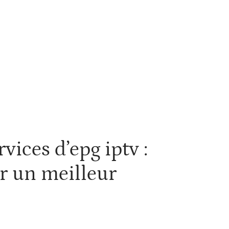
ité
SEO
Web
vices d’epg iptv :
ur un meilleur