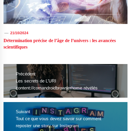
21/10/2024
Détermination précise de l’âge de l’univers : les avancées
scientifiques
Navigation
de
Précédent
l’article
Previous
Les secrets de L’URI
post:
content://comandroidbrowserhome révélés
Suivant
Next
Tout ce que vous devez savoir sur comment
post:
reposter une story sur Instagram