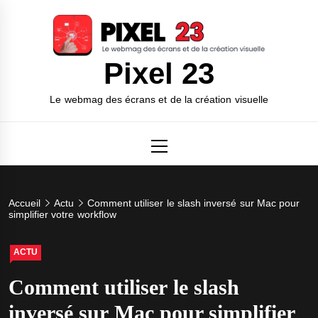
Skip
to
content
Pixel 23
Le webmag des écrans et de la création visuelle
Primary
Menu
Accueil
Actu
Comment utiliser le slash inversé sur Mac pour
simplifier votre workflow
ACTU
Comment utiliser le slash
inversé sur Mac pour simplifier