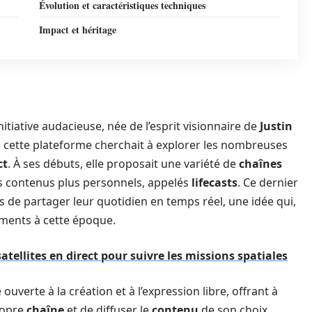
Évolution et caractéristiques techniques
Impact et héritage
nitiative audacieuse, née de l’esprit visionnaire de
Justin
, cette plateforme cherchait à explorer les nombreuses
ct
. À ses débuts, elle proposait une variété de
chaînes
des contenus plus personnels, appelés
lifecasts
. Ce dernier
s de partager leur quotidien en temps réel, une idée qui,
ements à cette époque.
atellites en direct pour suivre les missions spatiales
verte à la création et à l’expression libre, offrant à
propre
chaîne
et de diffuser le
contenu
de son choix.