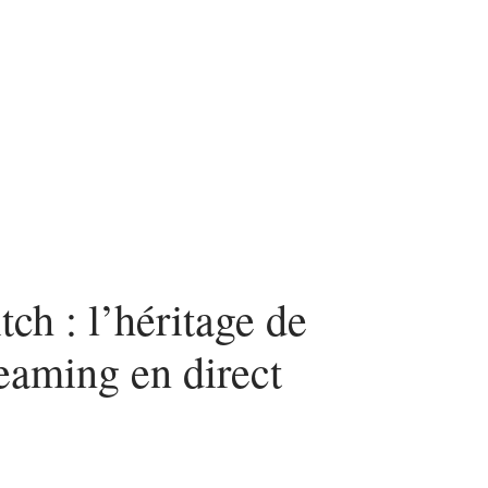
urité
SEO
Web
ch : l’héritage de
reaming en direct