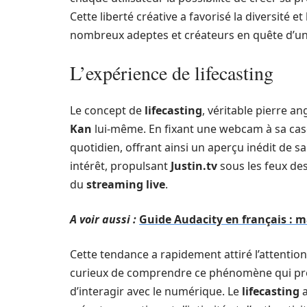
Cette liberté créative a favorisé la diversité 
nombreux adeptes et créateurs en quête d’u
L’expérience de lifecasting
Le concept de
lifecasting
, véritable pierre a
Kan
lui-même. En fixant une webcam à sa casqu
quotidien, offrant ainsi un aperçu inédit de sa
intérêt, propulsant
Justin.tv
sous les feux de
du
streaming live
.
A voir aussi :
Guide Audacity en français : maî
Cette tendance a rapidement attiré l’attenti
curieux de comprendre ce phénomène qui pro
d’interagir avec le numérique. Le
lifecasting
a