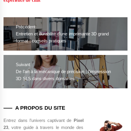
expérience de chat
Navigation
de
Précédent
l’article
Previous
Entretien et durabilité d’une imprimante 3D grand
post:
format : conseils pratiques
Suivant
Next
De l’art à la mécanique de précision : l’impression
post:
3D SLS dans divers domaines
A PROPOS DU SITE
Entrez dans l’univers captivant de
Pixel
23
, votre guide à travers le monde des