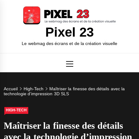
Skip
to
content
Pixel 23
Le webmag des écrans et de la création visuelle
Primary
Menu
Accueil
High-Tech
Maîtriser la finesse des détails avec la
technologie d’impression 3D SLS
HIGH-TECH
Maîtriser la finesse des détails
avec la technologie d’impression