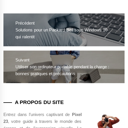
Navigation
de
Précédent
l’article
Previous
Solutions pour un Packard Bell sous Windows 10
post:
qui ralentit
Suivant
Next
Utiliser son ordinateur portable pendant la charge :
post:
bonnes pratiques et précautions
A PROPOS DU SITE
Entrez dans l’univers captivant de
Pixel
23
, votre guide à travers le monde des