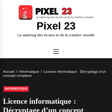
Skip
to
content
Pixel 23
Le webmag des écrans et de la création visuelle
Primary
Menu
Accueil
Informatique
Licence informatique : Décryptage d’un
concept complexe
INFORMATIQUE
Licence informatique :
Décryptage d’un concept