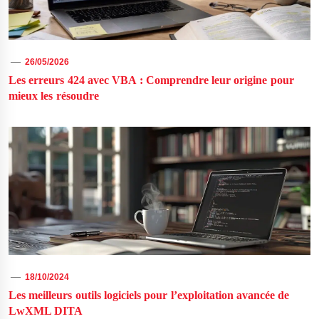
26/05/2026
Les erreurs 424 avec VBA : Comprendre leur origine pour
mieux les résoudre
18/10/2024
Les meilleurs outils logiciels pour l’exploitation avancée de
LwXML DITA